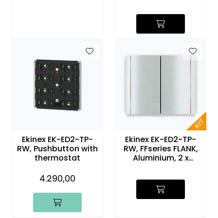
Ekinex EK-ED2-TP-
Ekinex EK-ED2-TP-
RW, Pushbutton with
RW, FFseries FLANK,
thermostat
Aluminium, 2 x
knapp, rød/hvit
4.290,00