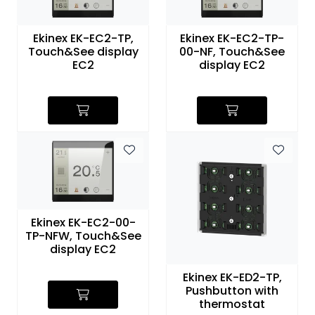
Nettverk
Ekinex EK-EC2-TP,
Ekinex EK-EC2-TP-
Touch&See display
00-NF, Touch&See
Tilbehør
EC2
display EC2
Merker
Ekinex EK-EC2-00-
TP-NFW, Touch&See
display EC2
Ekinex EK-ED2-TP,
Pushbutton with
thermostat