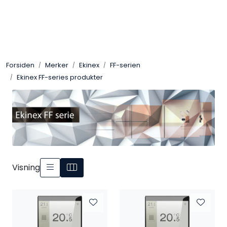
Skip to main content
Control4
Forsiden
Merker
Ekinex
FF-serien
SONOS
Ekinex FF-series produkter
Smarthus
KNX
Stereo
Visning
Høyttalere
Kabler