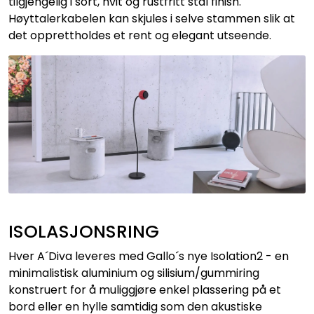
tilgjengelig i sort, hvit og rustfritt stål finish.
Høyttalerkabelen kan skjules i selve stammen slik at
det opprettholdes et rent og elegant utseende.
ISOLASJONSRING
Hver A´Diva leveres med Gallo´s nye Isolation2 - en
minimalistisk aluminium og silisium/gummiring
konstruert for å muliggjøre enkel plassering på et
bord eller en hylle samtidig som den akustiske