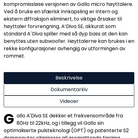
kompromissløse versjonen av Gallo micro høyttalere.
Ved å bruke en sfærisk innkapsling er intern og
ekstern diffraksjon eliminert, to viktige årsaker til
høyttaler forvrengning. A’Diva SE, akkurat som
standard A´Diva spiller med så dyp bass at den kan
benyttes uten subwoofer. Høyttalerne kan brukes i en
rekke konfigurasjoner avhengig av utformingen av
rommet.
Beskrivelse
Dokumentarkiv
Videoer
G
allo A'Diva SE dekker et frekvensområde fra
80Hz til 22kHz, og i tillegg vil Gallo sin
optimaliserte pulsteknologi (OPT) og patenterte S2
dempeputer eliminerer all øremattende farging,