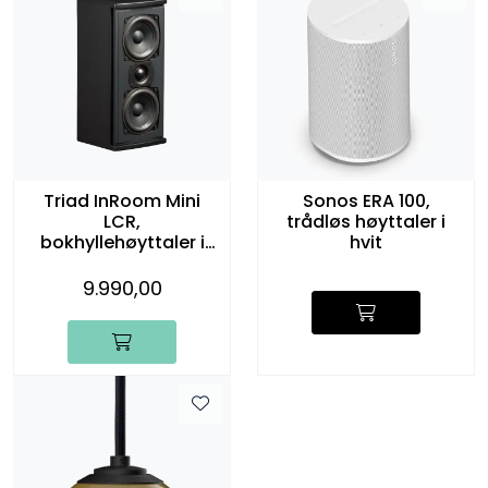
Triad InRoom Mini
Sonos ERA 100,
LCR,
trådløs høyttaler i
bokhyllehøyttaler i
hvit
sort, stk.
9.990,00