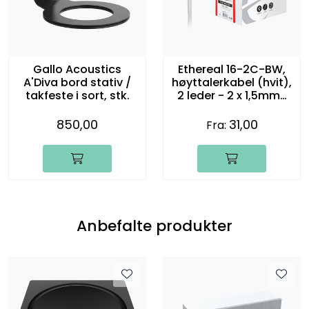
Gallo Acoustics
Ethereal 16-2C-BW,
A'Diva bord stativ /
høyttalerkabel (hvit),
takfeste i sort, stk.
2 leder - 2 x 1,5mm2
(16 gauge)
850,00
31,00
Fra:
Anbefalte produkter