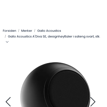
Skip to main content
Control4
Forsiden
Merker
Gallo Acoustics
SONOS
Gallo Acoustics A'Diva SE, designhøyttaler i sateng svart, stk.
Smarthus
KNX
Stereo
Høyttalere
Kabler