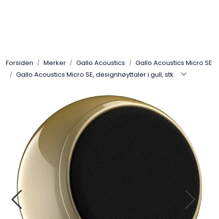
Skip to main content
Control4
Forsiden
Merker
Gallo Acoustics
Gallo Acoustics Micro SE
SONOS
Gallo Acoustics Micro SE, designhøyttaler i gull, stk.
Smarthus
KNX
Stereo
Høyttalere
Kabler