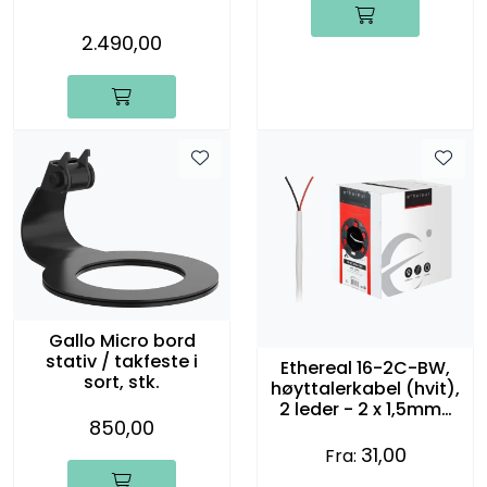
2.490,00
Gallo Micro bord
stativ / takfeste i
Ethereal 16-2C-BW,
sort, stk.
høyttalerkabel (hvit),
2 leder - 2 x 1,5mm2
850,00
(16 gauge)
31,00
Fra: