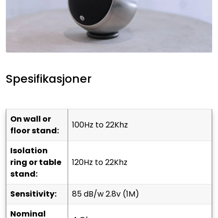
Spesifikasjoner
On wall or
100Hz to 22Khz
floor stand:
Isolation
ring or table
120Hz to 22Khz
stand:
Sensitivity:
85 dB/w 2.8v (1M)
Nominal