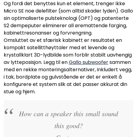
Og fordi det benyttes kun et element, trenger ikke
Micro SE noe delefilter (som alltid skader lyden). Gallo
sin optimaliserte pulsteknologi (OPT) og patenterte
S2 dempeputer eliminerer all øremattende farging,
kabinettresonanser og forvrengning.
Omsluttet av et sfærisk kabinett er resultatet en
kompakt satellitthøyttaler med et levende og
krystallklart 3D-lydbilde som forblir stabilt uavhengig
av lytteposisjon. Legg til en
Gallo subwoofer
sammen
med en rekke monteringsalternativer, inkludert vegg,
i tak, bordplate og gulvstående er det er enkelt å
konfigurere et system slik at det passer akkurat din
stue og hjem.
How can a speaker this small sound
this good?