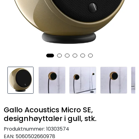
Nettverk
Tilbehør
Merker
Gallo Acoustics Micro SE,
designhøyttaler i gull, stk.
Produktnummer:
10303574
EAN:
5060502660978