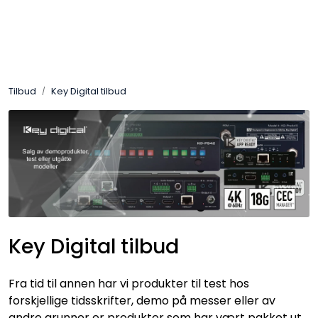
Skip to main content
Control4
Tilbud
Key Digital tilbud
SONOS
Smarthus
KNX
Stereo
Key Digital tilbud
Høyttalere
Fra tid til annen har vi produkter til test hos
Kabler
forskjellige tidsskrifter, demo på messer eller av
andre grunner er produkter som har vært pakket ut.