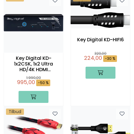
Key Digital KD-HIFI6
320,00
224,00
Key Digital KD-
-30 %
1x2CSK, 1x2 Ultra
HD/4K HDMI
Distribution Amplifier
1.990,00
*
995,00
-50 %
Tilbud