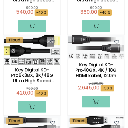
HDMI kabel, 3.0 m
HDMI kabel, 0,9 m
900,00
600,00
540,00
360,00
-40 %
-40 %
Tilbud
Key Digital KD-
Key Digital KD-
Pro40GX, 4K / 18G
Pro6K3BX, 8K/48G
HDMI kabel, 12.0m
Ultra High Speed
5.290,00
HDMI kabel, 1,8 m
2.645,00
-50 %
700,00
420,00
-40 %
Tilbud
Tilbud