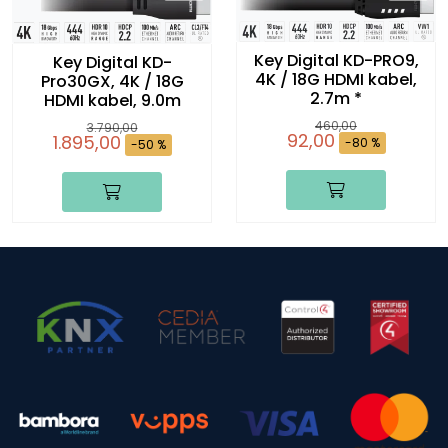
Key Digital KD-PRO9,
Key Digital KD-
4K / 18G HDMI kabel,
Pro30GX, 4K / 18G
2.7m *
HDMI kabel, 9.0m
460,00
3.790,00
92,00
1.895,00
-80 %
-50 %