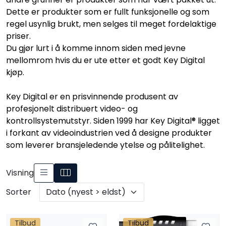
Nettverk
Dette er produkter som er fullt funksjonelle og som
regel usynlig brukt, men selges til meget fordelaktige
priser.
Tilbehør
Du gjør lurt i å komme innom siden med jevne
mellomrom hvis du er ute etter et godt Key Digital
Merker
kjøp.
Key Digital er en prisvinnende produsent av
profesjonelt distribuert video- og
kontrollsystemutstyr. Siden 1999 har Key Digital® ligget
i forkant av videoindustrien ved å designe produkter
som leverer bransjeledende ytelse og pålitelighet.
Visning
Sorter
Tilbud
Tilbud