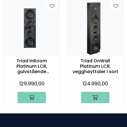
Nettverk
Tilbehør
Merker
Triad InRoom
Triad OnWall
Platinum LCR,
Platinum LCR,
gulvstående
vegghøyttaler i sort
høyttaler, stk.
129.990,00
124.990,00