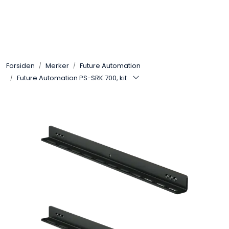
Skip to main content
Control4
Forsiden
Merker
Future Automation
SONOS
Future Automation PS-SRK 700, kit
Smarthus
KNX
Stereo
Høyttalere
Kabler