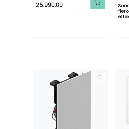
25.990,00
Sona
fler
effe