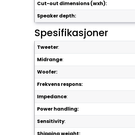
cut-out dimensions (wxh):
speaker depth:
Spesifikasjoner
tweeter
:
midrange
:
woofer:
frekvens respons:
impedance
:
power handling:
sensitivity
:
shipping weight: