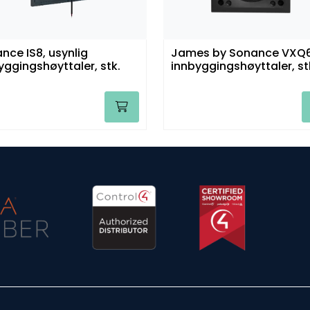
nce IS8, usynlig
James by Sonance VXQ6
yggingshøyttaler, stk.
innbyggingshøyttaler, st