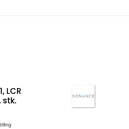
0
Infosenter
Favoritter
Logg inn
, LCR
 stk.
illing