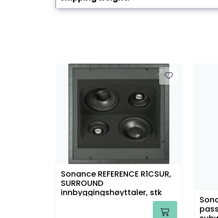
Sonance REFERENCE R1CSUR,
SURROUND
innbyggingshøyttaler, stk
Sona
pass