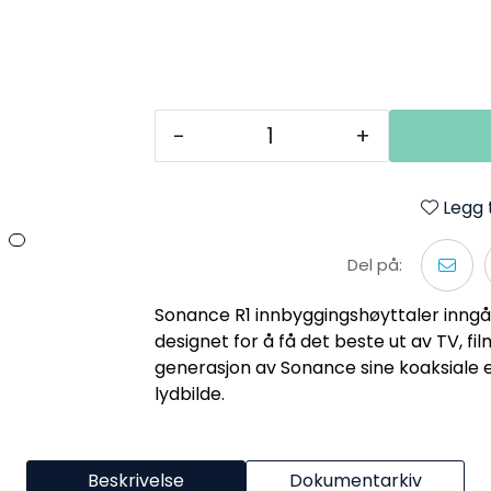
-
+
Legg t
Del på:
Sonance R1 innbyggingshøyttaler inngår
designet for å få det beste ut av TV, fi
generasjon av Sonance sine koaksiale 
lydbilde.
Beskrivelse
Dokumentarkiv