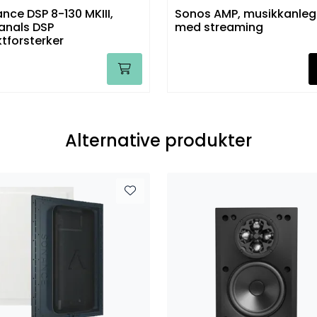
nce DSP 8-130 MKIII,
Sonos AMP, musikkanle
kanals DSP
med streaming
ktforsterker
Alternative produkter