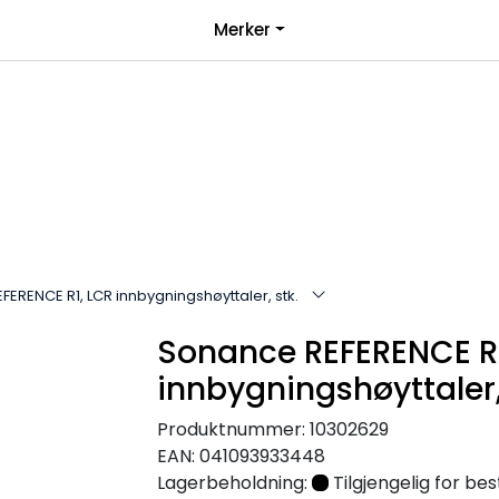
|
Merker
over 1000kr*
Bli forhandler
ERENCE R1, LCR innbygningshøyttaler, stk.
Sonance REFERENCE R1
innbygningshøyttaler,
Produktnummer:
10302629
EAN:
041093933448
Lagerbeholdning:
Tilgjengelig for best