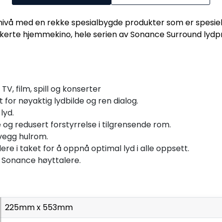
 nivå med en rekke spesialbygde produkter som er spesiel
 dedikerte hjemmekino, hele serien av Sonance Surround ly
TV, film, spill og konserter
 for nøyaktig lydbilde og ren dialog.
lyd.
e og redusert forstyrrelse i tilgrensende rom.
 vegg hulrom.
e i taket for å oppnå optimal lyd i alle oppsett.
 Sonance høyttalere.
225mm x 553mm