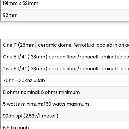
191mm x 521mm
98mm
one 1″ (25mm) ceramic dome, ferrofluid-cooled in an
one 5 1/4″ (133mm) carbon fiber/rohacell laminated c
two 5 1/4″ (133mm) carbon fiber/rohacell laminated c
70hz – 30khz ±3db
8 ohms nominal; 6 ohms minimum
5 watts minimum; 150 watts maximum
90db spl (2.83v/1 meter)
8.6 kg each