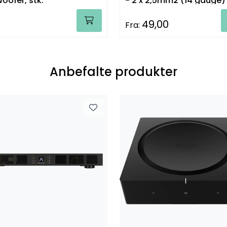
oofer, stk.
- 2 x 2,5mm2 (14 gauge)
49,00
Fra:
Anbefalte produkter