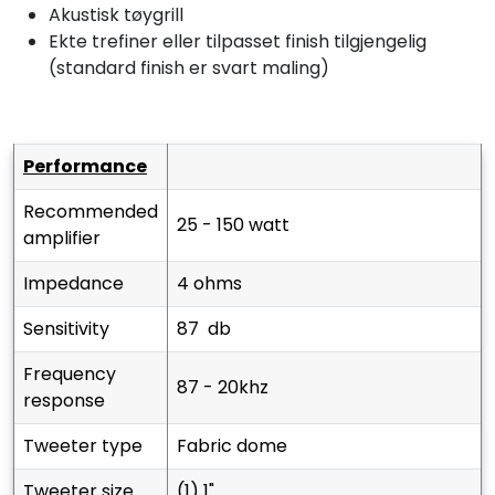
Akustisk tøygrill
Ekte trefiner eller tilpasset finish tilgjengelig
(standard finish er svart maling)
performance
recommended
25 - 150 watt
amplifier
impedance
4 ohms
sensitivity
87 db
frequency
87 - 20khz
response
tweeter type
fabric dome
tweeter size
(1) 1"