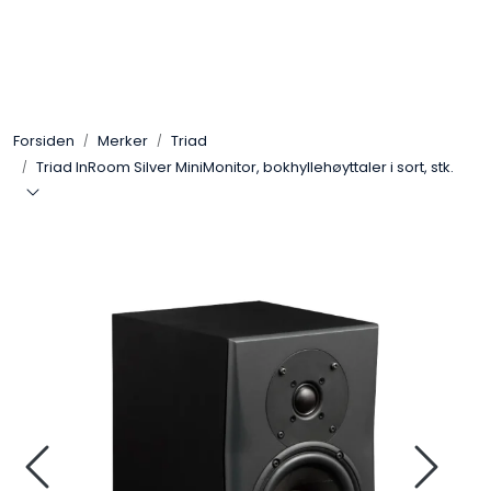
Skip to main content
Control4
Forsiden
Merker
Triad
SONOS
Triad InRoom Silver MiniMonitor, bokhyllehøyttaler i sort, stk.
Smarthus
KNX
Stereo
Høyttalere
Kabler