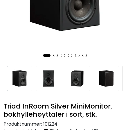
Nettverk
Tilbehør
Merker
Triad InRoom Silver MiniMonitor,
bokhyllehøyttaler i sort, stk.
Produktnummer:
101224