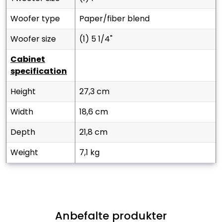
woofer type
paper/fiber blend
woofer size
(1) 5 1/4"
cabinet
specification
height
27,3 cm
width
18,6 cm
depth
21,8 cm
weight
7,1 kg
Anbefalte produkter