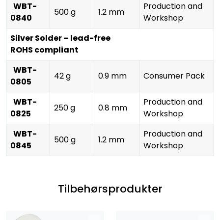
WBT-
Production and
500 g
1.2 mm
0840
Workshop
Silver Solder – lead-free
ROHS compliant
WBT-
42 g
0.9 mm
Consumer Pack
0805
WBT-
Production and
250 g
0.8 mm
0825
Workshop
WBT-
Production and
500 g
1.2 mm
0845
Workshop
Tilbehørsprodukter