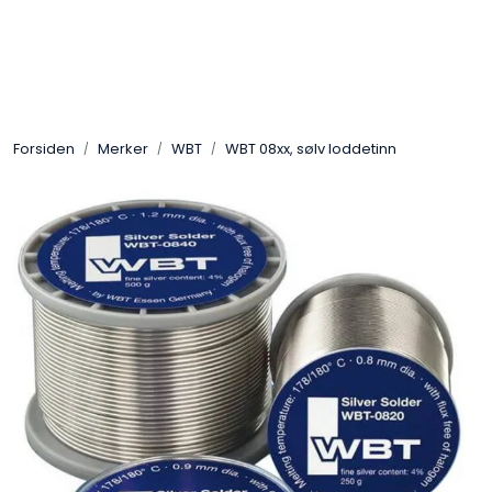
Skip to main content
Control4
Forsiden
Merker
WBT
WBT 08xx, sølv loddetinn
SONOS
Smarthus
KNX
Stereo
Høyttalere
Kabler