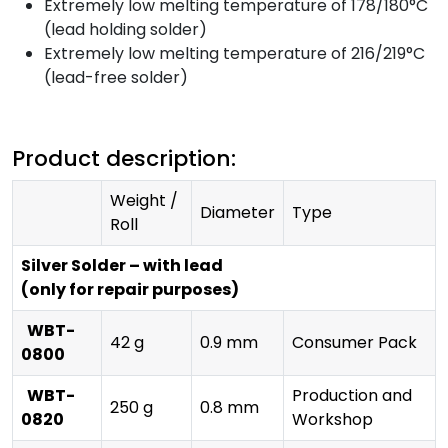
Extremely low melting temperature of 178/180°C
(lead holding solder)
Extremely low melting temperature of 216/219°C
(lead-free solder)
Product description:
Weight /
Diameter
Type
Roll
Silver Solder – with lead
(only for repair purposes)
WBT-
42 g
0.9 mm
Consumer Pack
0800
WBT-
Production and
250 g
0.8 mm
0820
Workshop