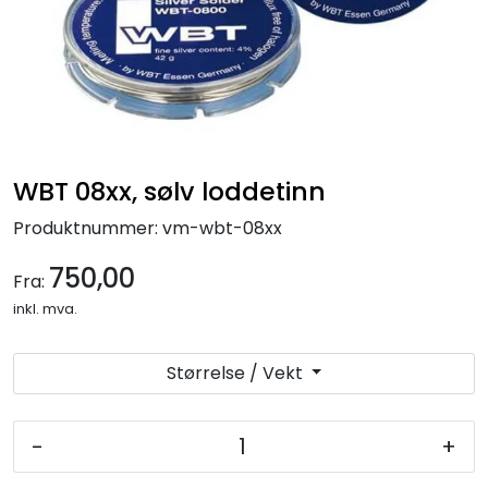
Nettverk
Tilbehør
Merker
WBT 08xx, sølv loddetinn
Produktnummer:
vm-wbt-08xx
750,00
Fra:
inkl. mva.
Størrelse / Vekt
-
+