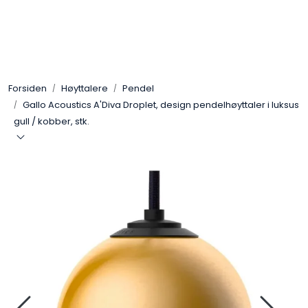
Skip to main content
Control4
Forsiden
Høyttalere
Pendel
SONOS
Gallo Acoustics A'Diva Droplet, design pendelhøyttaler i luksus
gull / kobber, stk.
Smarthus
KNX
Stereo
Høyttalere
Kabler