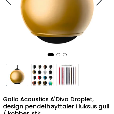
Nettverk
Tilbehør
Merker
Gallo Acoustics A'Diva Droplet,
design pendelhøyttaler i luksus gull
/ kobber, stk.