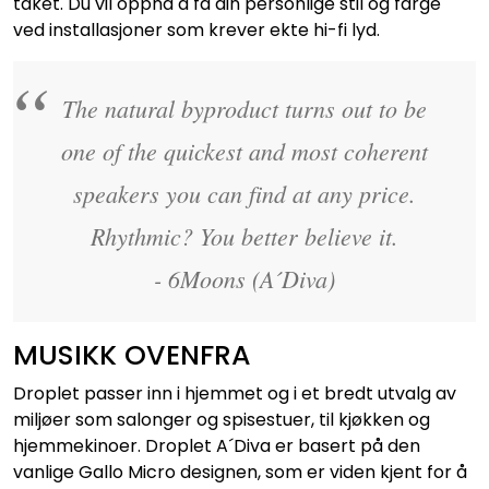
taket. Du vil oppnå å få din personlige stil og farge
ved installasjoner som krever ekte hi-fi lyd.
The natural byproduct turns out to be
one of the quickest and most coherent
speakers you can find at any price.
Rhythmic? You better believe it.
- 6Moons (A´Diva)
MUSIKK OVENFRA
Droplet passer inn i hjemmet og i et bredt utvalg av
miljøer som salonger og spisestuer, til kjøkken og
hjemmekinoer. Droplet A´Diva er basert på den
vanlige Gallo Micro designen, som er viden kjent for å