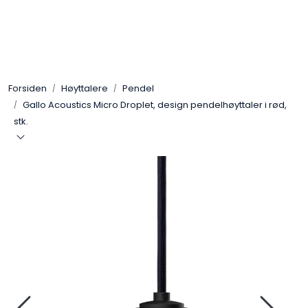
Skip to main content
Control4
Forsiden
Høyttalere
Pendel
SONOS
Gallo Acoustics Micro Droplet, design pendelhøyttaler i rød,
stk.
Smarthus
KNX
Stereo
Høyttalere
Kabler