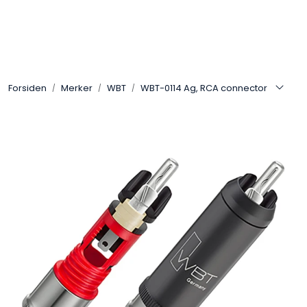
Skip to main content
Control4
Forsiden
Merker
WBT
WBT-0114 Ag, RCA connector
SONOS
Smarthus
KNX
Stereo
Høyttalere
Kabler