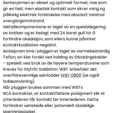
Senterpinnen er slisset og optimalt formet, noe som
gir en fast, men elastisk kontakt som sikrer varig og
pålitelig elektrisk forbindelse med absolutt minimal
overgangsmotstand.
Metallkomponentene er laget av en spesiallegering
av kobber og er belagt med 24 karat gull for å
forhindre oksidasjon, som ellers kunne påvirket
kontaktkvaliteten negativt.
Isolasjonen inne i pluggen er laget av varmebestandig
Teflon, en klar fordel ved lodding av tilkoblingskabler
– spesielt ved bruk av de høyere temperaturene som
kreves for blyfritt loddetinn. WBT anbefaler det
overflatevennlige sølvloddet
WBT‑0800
(se også
loddeanvisning).
Når pluggen brukes sammen med WBTs
RCA‑kontakter, er kontaktflatene posisjonert slik at
ytterlederen får kontakt før innerlederen. Dette
forhindrer uønskede eller potensielt skadelige
spenningspulser.